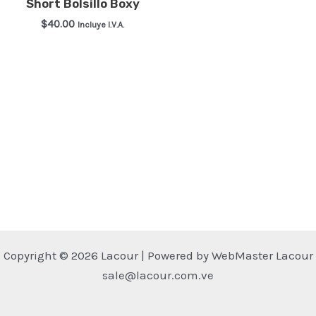
Short Bolsillo Boxy
$
40.00
Incluye I.V.A.
Este
producto
tiene
múltiples
variantes.
Las
opciones
se
pueden
elegir
en
Copyright © 2026 Lacour | Powered by WebMaster Lacour
la
sale@lacour.com.ve
página
de