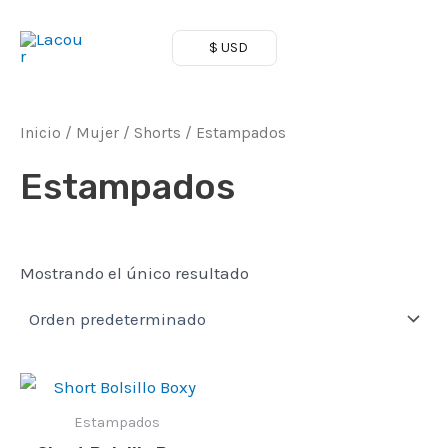
Ir
al
$ USD
Main
contenido
Men
Inicio
/
Mujer
/
Shorts
/ Estampados
Estampados
Mostrando el único resultado
Estampados