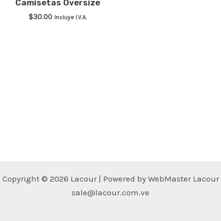
Camisetas Oversize
$
30.00
Incluye I.V.A.
Este
producto
tiene
múltiples
variantes.
Las
opciones
se
pueden
elegir
en
Copyright © 2026 Lacour | Powered by WebMaster Lacour
la
sale@lacour.com.ve
página
de