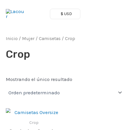
Ir
al
$ USD
Main
contenido
Men
Inicio
/
Mujer
/
Camisetas
/ Crop
Crop
Mostrando el único resultado
Crop